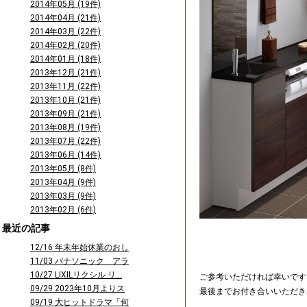
2014年05月 (19件)
2014年04月 (21件)
2014年03月 (22件)
2014年02月 (20件)
2014年01月 (18件)
2013年12月 (21件)
2013年11月 (22件)
2013年10月 (21件)
2013年09月 (21件)
2013年08月 (19件)
2013年07月 (22件)
2013年06月 (14件)
2013年05月 (8件)
2013年04月 (9件)
2013年03月 (9件)
2013年02月 (6件)
最近の記事
12/16 年末年始休業のおし
らせ
11/03 パナソニック アラ
ウーノ...
10/27 LIXILリクシル リ...
ご参考いただければ幸いです
09/29 2023年10月よりス
最後までお付き合いいただき
タ...
09/19 大ヒットドラマ「何