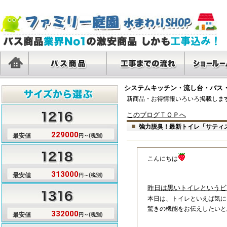
システムキッチン・流し台・バス・
サイズ1216
サイズ1218
サイズ1316
サイズ1317
サイズ1416
サイズ1418
サイズ1616
サイズ1620
タカラ
LIXIL
パナソ
クリナ
TOTO
トクラ
新商品・お得情報いろいろ掲載しま
このブログＴＯＰへ
強力脱臭！最新トイレ「サティ
229000
最安値
円～(税別)
こんにちは
313000
最安値
円～(税別)
昨日は黒いトイレというビ
本日は、トイレといえば気に
驚きの機能をお伝えしたいと
332000
最安値
円～(税別)