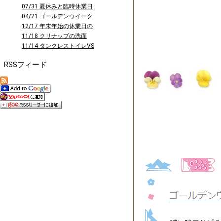
曜日に...
07/31 夏休みと臨時休業日
のお知...
04/21 ゴールデンウイーク
休業の...
12/17 年末年始の休業日の
お知ら...
11/18 クリナップの洗面
台 ファ...
11/14 タンクレストイレVS
タン...
RSSフィード