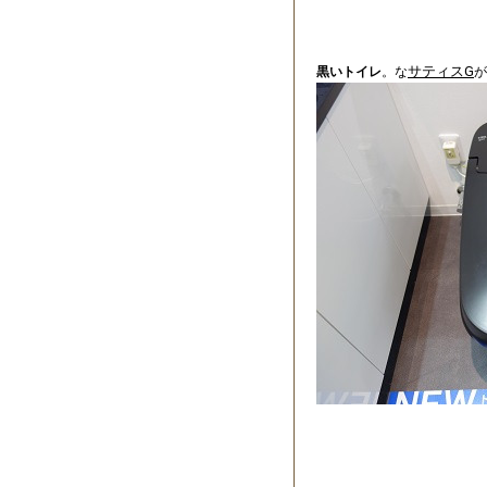
サティスG
黒いトイレ
。な
が