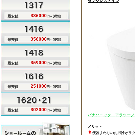
タンクレストイレ
336000
最安値
円～(税別)
356000
最安値
円～(税別)
359000
最安値
円～(税別)
251000
最安値
円～(税別)
302000
最安値
円～(税別)
パナソニック アラウーノS1
メリット
便器まわりのお掃除がラ