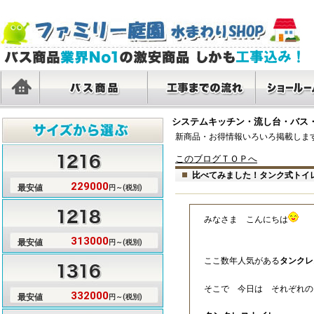
システムキッチン・流し台・バス・
サイズ1216
サイズ1218
サイズ1316
サイズ1317
サイズ1416
サイズ1418
サイズ1616
サイズ1620
タカラ
LIXIL
パナソ
クリナ
TOTO
トクラ
新商品・お得情報いろいろ掲載しま
このブログＴＯＰへ
比べてみました！タンク式トイ
229000
最安値
円～(税別)
みなさま こんにちは
313000
最安値
円～(税別)
ここ数年人気がある
タンクレ
そこで 今日は それぞれの
332000
最安値
円～(税別)