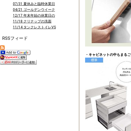
曜日に...
07/31 夏休みと臨時休業日
のお知...
04/21 ゴールデンウイーク
休業の...
12/17 年末年始の休業日の
お知ら...
11/18 クリナップの洗面
台 ファ...
11/14 タンクレストイレVS
タン...
RSSフィード
・キャビネットの中もまるご