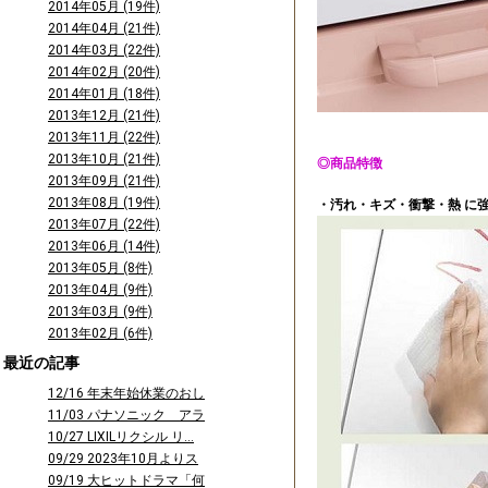
2014年05月 (19件)
2014年04月 (21件)
2014年03月 (22件)
2014年02月 (20件)
2014年01月 (18件)
2013年12月 (21件)
2013年11月 (22件)
2013年10月 (21件)
◎商品特徴
2013年09月 (21件)
2013年08月 (19件)
・汚れ・キズ・衝撃・熱 に
2013年07月 (22件)
2013年06月 (14件)
2013年05月 (8件)
2013年04月 (9件)
2013年03月 (9件)
2013年02月 (6件)
最近の記事
12/16 年末年始休業のおし
らせ
11/03 パナソニック アラ
ウーノ...
10/27 LIXILリクシル リ...
09/29 2023年10月よりス
タ...
09/19 大ヒットドラマ「何